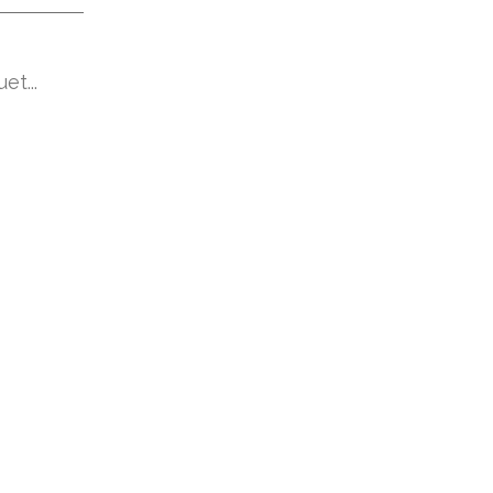
et...