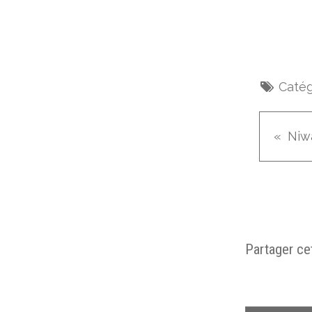
Catég
Niw
Partager cet