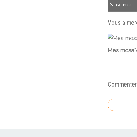
S'inscrire à l
Vous aimere
Mes mosaï
Commenter c