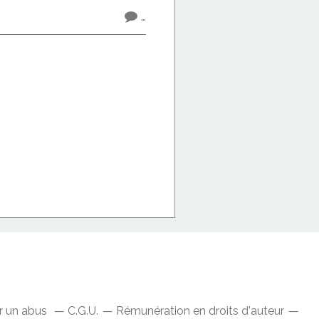
…
r un abus
C.G.U.
Rémunération en droits d'auteur