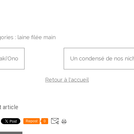
ories :
laine filée main
aki'Ono
Un condensé de nos nich
Retour à l'accueil
 article
Repost
0