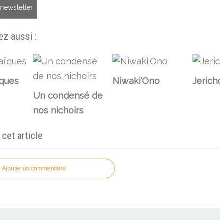
a newsletter
z aussi :
ques
Niwaki'Ono
Jerich
Un condensé de
nos nichoirs
et article
Ajouter un commentaire