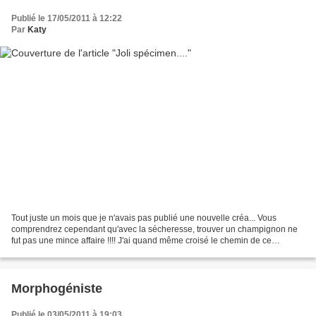
Publié le 17/05/2011 à 12:22
Par
Katy
Tout juste un mois que je n'avais pas publié une nouvelle créa... Vous
comprendrez cependant qu'avec la sécheresse, trouver un champignon ne
fut pas une mince affaire !!!! J'ai quand même croisé le chemin de ce
spécimen habité par de petits êtres des...
Morphogéniste
Publié le 03/05/2011 à 19:03