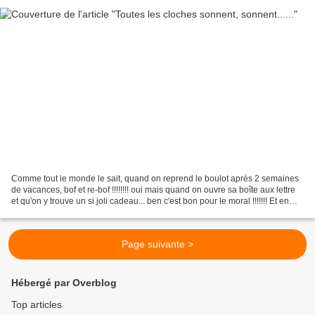
Comme tout le monde le sait, quand on reprend le boulot après 2 semaines
de vacances, bof et re-bof !!!!!!!! oui mais quand on ouvre sa boîte aux lettre
et qu'on y trouve un si joli cadeau... ben c'est bon pour le moral !!!!!!! Et en
plus, la Poste a...
Page suivante >
Hébergé par Overblog
Top articles