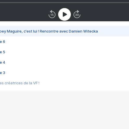
bey Maguire, c'est lui ! Rencontre avec Damien Witecka
e 6
e 5
e 4
e 3
s créatrices de la VF !
e 2
e 1
e Mektoub My Love arrive enfin ! Rencontre avec Shaïn Boumedine et Sal
i : après Toni en famille