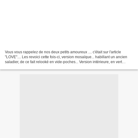
Vous vous rappelez de nos deux petits amoureux .... c'était sur l'article
"LOVE".... Les revoici cette fois-ci, version mosaïque... habillant un ancien
saladier, de ce fait relooké en vide-poches... Version intérieure, en vert
clair.... version extérieure......