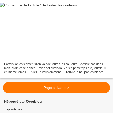
Parfois, on est content d'en voir de toutes les couleurs... c'est le cas dans
mon jardin cette année... avec cet hiver doux et ce printemps-été, tout fleuri
en même temps..... Allez, je vous emmène.... J'ouvre le bal par les blancs...
Sa Majesté le muguet...
Page suivante >
Hébergé par Overblog
Top articles