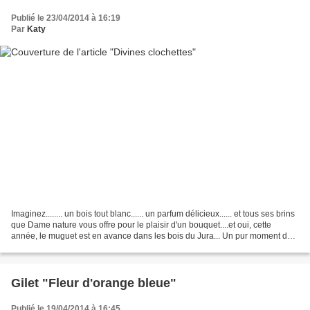
Publié le 23/04/2014 à 16:19
Par
Katy
Imaginez........ un bois tout blanc...... un parfum délicieux...... et tous ses brins
que Dame nature vous offre pour le plaisir d'un bouquet....et oui, cette
année, le muguet est en avance dans les bois du Jura... Un pur moment de
bonheur en vacance...
Gilet "Fleur d'orange bleue"
Publié le 19/04/2014 à 16:45