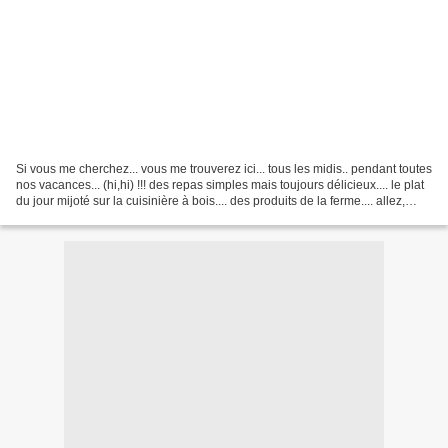
Si vous me cherchez... vous me trouverez ici... tous les midis.. pendant toutes
nos vacances... (hi,hi) !!! des repas simples mais toujours délicieux.... le plat
du jour mijoté sur la cuisinière à bois.... des produits de la ferme.... allez,
promis, je...