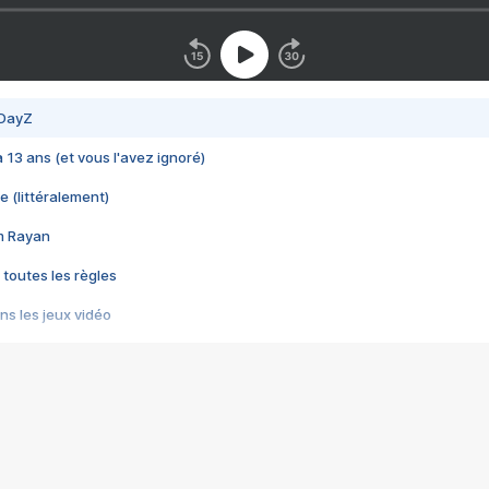
 DayZ
 a 13 ans (et vous l'avez ignoré)
e (littéralement)
im Rayan
 toutes les règles
s les jeux vidéo
us choquant de Rockstar ? - Le scandale BULLY
e plus moche de Steam
du RÊVE tourne au CAUCHEMAR
pendant 8 heures